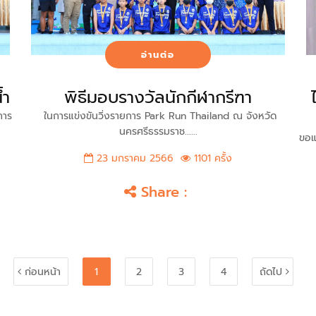
อ่านต่อ
้ำ
พิธีมอบรางวัลนักกีฬากรีฑา
การ
ในการแข่งขันวิ่งรายการ Park Run Thailand ณ จังหวัด
นครศรีธรรมราช......
ขอแส
23 มกราคม 2566
1101 ครั้ง
Share :
ก่อนหน้า
1
2
3
4
ถัดไป