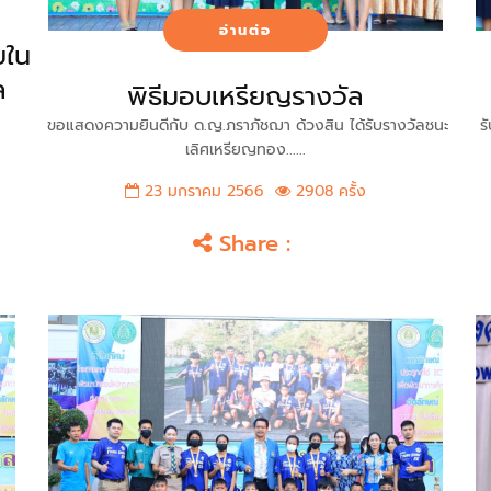
อ่านต่อ
ยใน
ล
พิธีมอบเหรียญรางวัล
ขอแสดงความยินดีกับ ด.ญ.ภราภัชฌา ด้วงสิน ได้รับรางวัลชนะ
รั
เลิศเหรียญทอง......
23 มกราคม 2566
2908 ครั้ง
Share :