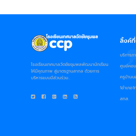
ลิ้งค์ท
บริการภา
โรงเรียนเทศบาลวัดชัยชุมพลพัฒนานักเรียน
ศูนย์คอ
ให้มีคุณภาพ สู่มาตรฐานสากล ด้วยการ
ครูบ้าน
บริหารแบบมีส่วนร่วม..
1อำเภอ1ท
สทส.