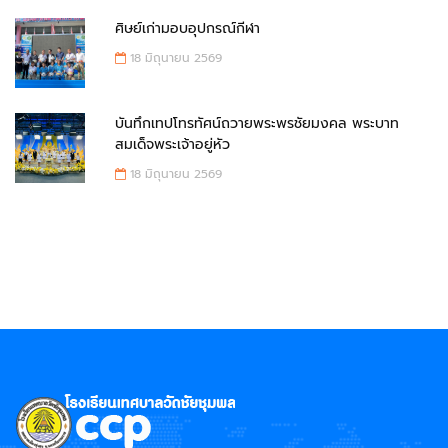
ศิษย์เก่ามอบอุปกรณ์กีฬา
18 มิถุนายน 2569
บันทึกเทปโทรทัศน์ถวายพระพรชัยมงคล พระบาท
สมเด็จพระเจ้าอยู่หัว
18 มิถุนายน 2569