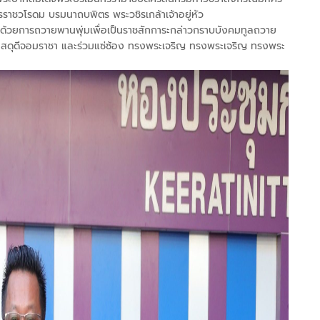
รราชวโรดม บรมนาถบพิตร พระวชิรเกล้าเจ้าอยู่หัว
้วยการถวายพานพุ่มเพื่อเป็นราชสักการะกล่าวกราบบังคมทูลถวาย
ดุดีจอมราชา และร่วมแซ่ซ้อง ทรงพระเจริญ ทรงพระเจริญ ทรงพระ