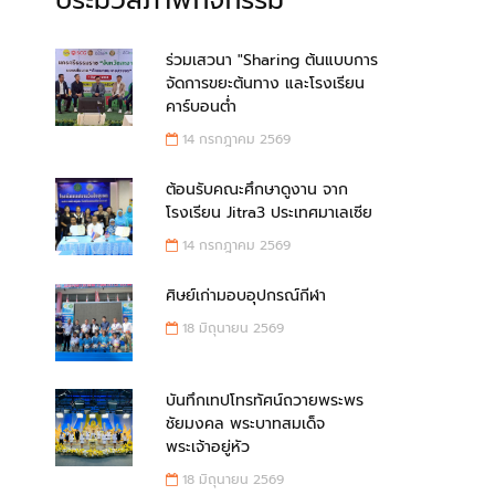
ประมวลภาพกิจกรรม
ร่วมเสวนา "Sharing ต้นแบบการ
จัดการขยะต้นทาง และโรงเรียน
คาร์บอนต่ำ
14 กรกฎาคม 2569
ต้อนรับคณะศึกษาดูงาน จาก
โรงเรียน Jitra3 ประเทศมาเลเซีย
14 กรกฎาคม 2569
ศิษย์เก่ามอบอุปกรณ์กีฬา
18 มิถุนายน 2569
บันทึกเทปโทรทัศน์ถวายพระพร
ชัยมงคล พระบาทสมเด็จ
พระเจ้าอยู่หัว
18 มิถุนายน 2569