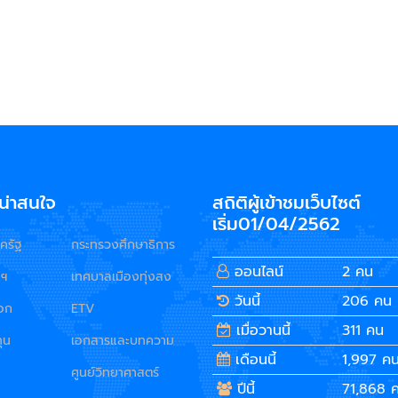
ี่น่าสนใจ
สถิติผู้เข้าชมเว็บไซต์
เริ่ม01/04/2562
ครัฐ
กระทรวงศึกษาธิการ
ออนไลน์
2 คน
มฯ
เทศบาลเมืองทุ่งสง
วันนี้
206 คน
นอก
ETV
เมื่อวานนี้
311 คน
ุน
เอกสารและบทความ
เดือนนี้
1,997 ค
ศูนย์วิทยาศาสตร์
ปีนี้
71,868 