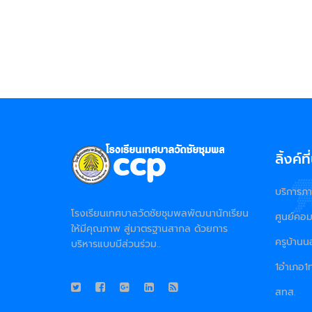
ลิ้งค์ท
บริการภา
โรงเรียนเทศบาลวัดชัยชุมพลพัฒนานักเรียน
ศูนย์คอ
ให้มีคุณภาพ สู่มาตรฐานสากล ด้วยการ
ครูบ้าน
บริหารแบบมีส่วนร่วม..
1อำเภอ1ท
สทส.